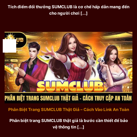
Tích điểm đổi thưởng SUMCLUB là cơ chế hấp dẫn mang đến
cho người chơi [...]
30
Th9
Phân Biệt Trang SUMCLUB Thật Giả – Cách Vào Link An Toàn
Phân biệt trang SUMCLUB thật giả là bước cần thiết để bảo
vệ thông tin [...]