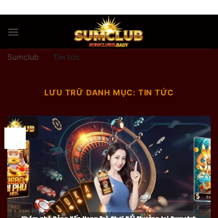
Chuyển
ADD ANYTHING HERE OR JUST REMOVE IT...
đến
nội
dung
Sumclub
»
Tin tức
LƯU TRỮ DANH MỤC:
TIN TỨC
20
Th10