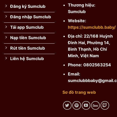
Thương hiệu:
Đăng ký Sumclub
Sumclub
Đăng nhập Sumclub
Website:
https://sumclubb.baby/
Tải app Sumclub
Địa chỉ:
22/168 Huỳnh
Nạp tiền Sumclub
Đình Hai, Phường 14,
Rút tiền Sumclub
Bình Thạnh, Hồ Chí
Minh, Việt Nam
Liên hệ Sumclub
Phone:
0802563254
Email:
sumclubbbaby@gmail.
Sơ đồ trang web