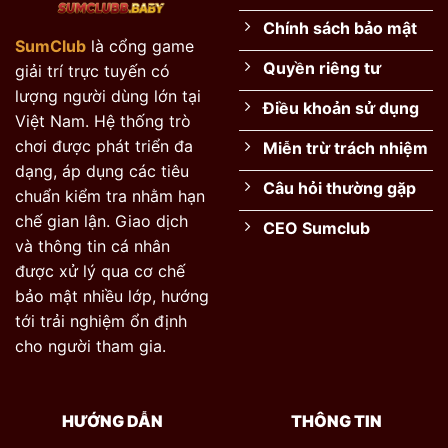
Chính sách bảo mật
SumClub
là cổng game
Quyền riêng tư
giải trí trực tuyến có
lượng người dùng lớn tại
Điều khoản sử dụng
Việt Nam. Hệ thống trò
chơi được phát triển đa
Miễn trừ trách nhiệm
dạng, áp dụng các tiêu
Câu hỏi thường gặp
chuẩn kiểm tra nhằm hạn
chế gian lận. Giao dịch
CEO Sumclub
và thông tin cá nhân
được xử lý qua cơ chế
bảo mật nhiều lớp, hướng
tới trải nghiệm ổn định
cho người tham gia.
HƯỚNG DẪN
THÔNG TIN