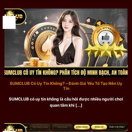
30
Th9
SUMCLUB Có Uy Tín Không? – Đánh Giá Yếu Tố Tạo Nên Uy
Tín
SUMCLUB có uy tín không là câu hỏi được nhiều người chơi
quan tâm khi [...]