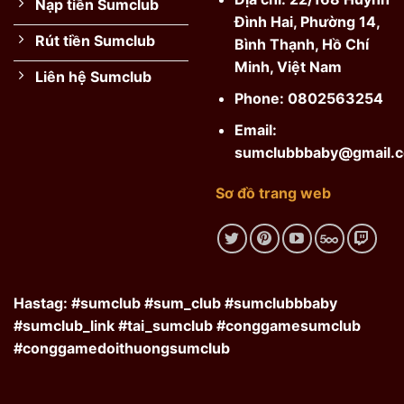
Nạp tiền Sumclub
Đình Hai, Phường 14,
Rút tiền Sumclub
Bình Thạnh, Hồ Chí
Minh, Việt Nam
Liên hệ Sumclub
Phone:
0802563254
Email:
sumclubbbaby@gmail.
Sơ đồ trang web
Hastag: #sumclub #sum_club #sumclubbbaby
#sumclub_link #tai_sumclub #conggamesumclub
#conggamedoithuongsumclub