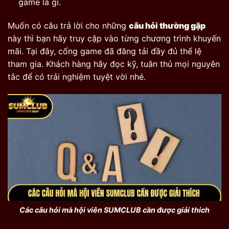
game là gì.
Muốn có câu trả lời cho những
câu hỏi thường gặp
này thì bạn hãy truy cập vào từng chương trình khuyến
mãi. Tại đây, cổng game đã đăng tải đầy đủ thể lệ
tham gia. Khách hàng hãy đọc kỹ, tuân thủ mọi nguyên
tắc để có trải nghiệm tuyệt vời nhé.
Các câu hỏi mà hội viên SUMCLUB cần được giải thích