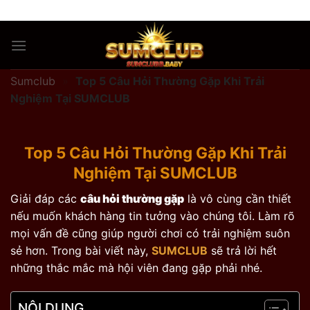
Chuyển
ADD ANYTHING HERE OR JUST REMOVE IT...
đến
nội
dung
Sumclub
»
Top 5 Câu Hỏi Thường Gặp Khi Trải
Nghiệm Tại SUMCLUB
Top 5 Câu Hỏi Thường Gặp Khi Trải
Nghiệm Tại SUMCLUB
Giải đáp các
câu hỏi thường gặp
là vô cùng cần thiết
nếu muốn khách hàng tin tưởng vào chúng tôi. Làm rõ
mọi vấn đề cũng giúp người chơi có trải nghiệm suôn
sẻ hơn. Trong bài viết này,
SUMCLUB
sẽ trả lời hết
những thắc mắc mà hội viên đang gặp phải nhé.
NỘI DUNG