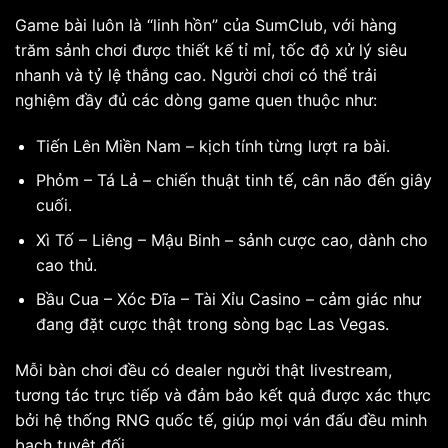
Game bài luôn là “linh hồn” của SumClub, với hàng
trăm sảnh chơi được thiết kế tỉ mỉ, tốc độ xử lý siêu
nhanh và tỷ lệ thắng cao. Người chơi có thể trải
nghiệm đầy đủ các dòng game quen thuộc như:
Tiến Lên Miền Nam – kịch tính từng lượt ra bài.
Phỏm – Tá Lả – chiến thuật tinh tế, cân não đến giây
cuối.
Xì Tố – Liêng – Mậu Binh – sảnh cược cao, dành cho
cao thủ.
Bầu Cua – Xóc Đĩa – Tài Xỉu Casino – cảm giác như
đang đặt cược thật trong sòng bạc Las Vegas.
Mỗi bàn chơi đều có dealer người thật livestream,
tương tác trực tiếp và đảm bảo kết quả được xác thực
bởi hệ thống RNG quốc tế, giúp mọi ván đấu đều minh
bạch tuyệt đối.