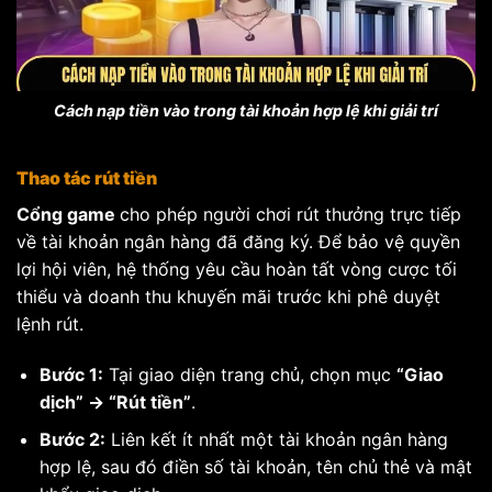
Cách nạp tiền vào trong tài khoản hợp lệ khi giải trí
Thao tác rút tiền
Cổng game
cho phép người chơi rút thưởng trực tiếp
về tài khoản ngân hàng đã đăng ký. Để bảo vệ quyền
lợi hội viên, hệ thống yêu cầu hoàn tất vòng cược tối
thiểu và doanh thu khuyến mãi trước khi phê duyệt
lệnh rút.
Bước 1:
Tại giao diện trang chủ, chọn mục
“Giao
dịch” → “Rút tiền”
.
Bước 2:
Liên kết ít nhất một tài khoản ngân hàng
hợp lệ, sau đó điền số tài khoản, tên chủ thẻ và mật