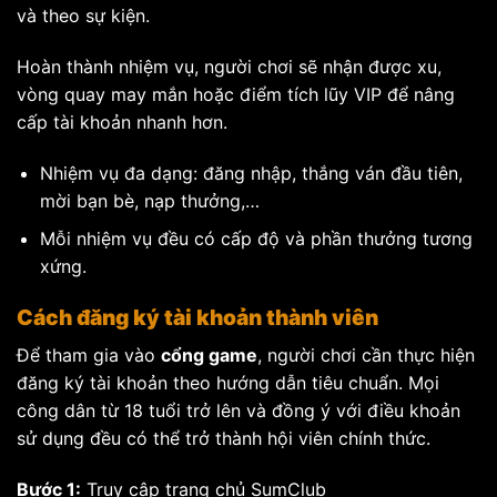
và theo sự kiện.
Hoàn thành nhiệm vụ, người chơi sẽ nhận được xu,
vòng quay may mắn hoặc điểm tích lũy VIP để nâng
cấp tài khoản nhanh hơn.
Nhiệm vụ đa dạng: đăng nhập, thắng ván đầu tiên,
mời bạn bè, nạp thưởng,…
Mỗi nhiệm vụ đều có cấp độ và phần thưởng tương
xứng.
Cách đăng ký tài khoản thành viên
Để tham gia vào
cổng game
, người chơi cần thực hiện
đăng ký tài khoản theo hướng dẫn tiêu chuẩn. Mọi
công dân từ 18 tuổi trở lên và đồng ý với điều khoản
sử dụng đều có thể trở thành hội viên chính thức.
Bước 1:
Truy cập trang chủ SumClub