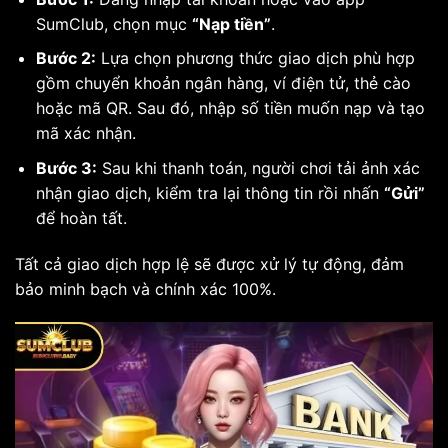
SumClub
, chọn mục
“Nạp tiền”
.
Bước 2:
Lựa chọn phương thức giao dịch phù hợp
gồm chuyển khoản ngân hàng, ví điện tử, thẻ cào
hoặc mã QR. Sau đó, nhập số tiền muốn nạp và tạo
mã xác nhận.
Bước 3:
Sau khi thanh toán, người chơi tải ảnh xác
nhận giao dịch, kiểm tra lại thông tin rồi nhấn
“Gửi”
để hoàn tất.
Tất cả giao dịch hợp lệ sẽ được xử lý tự động, đảm
bảo minh bạch và chính xác 100%.