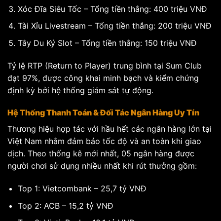
Xóc Đĩa Siêu Tốc – Tổng tiền thắng: 400 triệu VNĐ
Tài Xỉu Livestream – Tổng tiền thắng: 200 triệu VNĐ
Tây Du Ký Slot – Tổng tiền thắng: 150 triệu VNĐ
Tỷ lệ RTP (Return to Player) trung bình tại Sum Club
đạt 97%, được công khai minh bạch và kiểm chứng
định kỳ bởi hệ thống giám sát tự động.
Hệ Thống Thanh Toán & Đối Tác Ngân Hàng Uy Tín
Thương hiệu hợp tác với hầu hết các ngân hàng lớn tại
Việt Nam nhằm đảm bảo tốc độ và an toàn khi giao
dịch. Theo thống kê mới nhất, 05 ngân hàng được
người chơi sử dụng nhiều nhất khi rút thưởng gồm:
Top 1: Vietcombank – 25,7 tỷ VNĐ
Top 2: ACB – 15,2 tỷ VNĐ