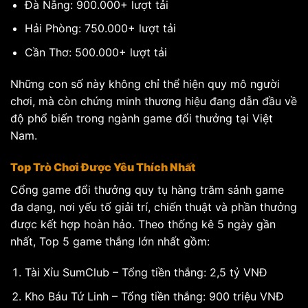
Đà Nẵng: 900.000+ lượt tải
Hải Phòng: 750.000+ lượt tải
Cần Thơ: 500.000+ lượt tải
Những con số này không chỉ thể hiện quy mô người
chơi, mà còn chứng minh thương hiệu đang dẫn đầu về
độ phổ biến trong ngành game đổi thưởng tại Việt
Nam.
Top Trò Chơi Được Yêu Thích Nhất
Cổng game đổi thưởng quy tụ hàng trăm sảnh game
đa dạng, nơi yếu tố giải trí, chiến thuật và phần thưởng
được kết hợp hoàn hảo. Theo thống kê 5 ngày gần
nhất, Top 5 game thắng lớn nhất gồm:
Tài Xỉu SumClub – Tổng tiền thắng: 2,5 tỷ VNĐ
Kho Báu Tứ Linh – Tổng tiền thắng: 900 triệu VNĐ