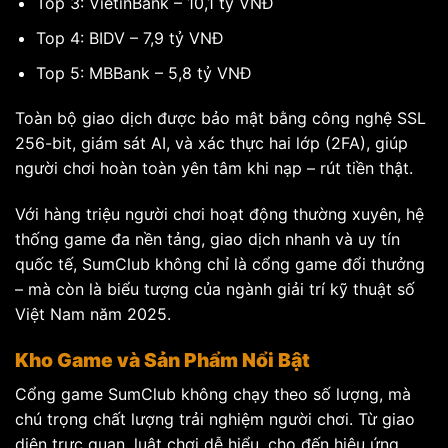
Top 3: VietinBank – 10,1 tỷ VNĐ
Top 4: BIDV – 7,9 tỷ VNĐ
Top 5: MBBank – 5,8 tỷ VNĐ
Toàn bộ giao dịch được bảo mật bằng công nghệ SSL
256-bit, giám sát AI, và xác thực hai lớp (2FA), giúp
người chơi hoàn toàn yên tâm khi nạp – rút tiền thật.
Với hàng triệu người chơi hoạt động thường xuyên, hệ
thống game đa nền tảng, giao dịch nhanh và uy tín
quốc tế, SumClub không chỉ là cổng game đổi thưởng
– mà còn là biểu tượng của ngành giải trí kỹ thuật số
Việt Nam năm 2025.
Kho Game và Sản Phẩm Nổi Bật
Cổng game SumClub không chạy theo số lượng, mà
chú trọng chất lượng trải nghiệm người chơi. Từ giao
diện trực quan, luật chơi dễ hiểu, cho đến hiệu ứng