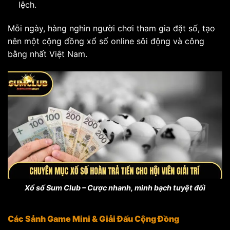
lệch.
Mỗi ngày, hàng nghìn người chơi tham gia đặt số, tạo
nên một cộng đồng xổ số online sôi động và công
bằng nhất Việt Nam.
Xổ số Sum Club – Cược nhanh, minh bạch tuyệt đối
Các Sảnh Game Mini & Giải Đấu Cộng Đồng