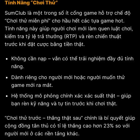
Tính Năng “Chơi Thử”
SumClub là một trong số ít cổng game hỗ trợ chế độ
“Chơi thử miễn phí” cho hầu hết các tựa game hot.
Tính năng này giúp người chơi mới làm quen luật chơi,
kiểm tra tỷ lệ trả thưởng (RTP) và rèn chiến thuật
trước khi đặt cược bằng tiền thật.
Không cần nạp – vẫn có thể trải nghiệm đầy đủ tính
năng.
Dành riêng cho người mới hoặc người muốn thử
game mới ra mắt.
Hệ thống mô phỏng chính xác xác suất thật – giúp
bạn rèn kỹ năng và tự tin trước khi chơi thật.
“Chơi thử trước – thắng thật sau” chính là bí quyết giúp
cộng đồng tân thủ có tỉ lệ thắng cao hơn 23% so với
người mới ở các nền tảng khác.