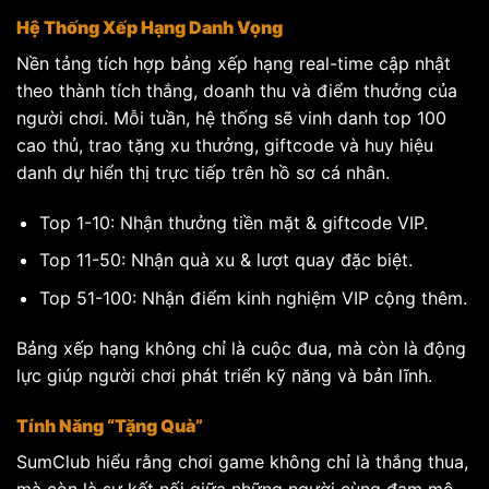
Hệ Thống Xếp Hạng Danh Vọng
Nền tảng tích hợp bảng xếp hạng real-time cập nhật
theo thành tích thắng, doanh thu và điểm thưởng của
người chơi. Mỗi tuần, hệ thống sẽ vinh danh top 100
cao thủ, trao tặng xu thưởng, giftcode và huy hiệu
danh dự hiển thị trực tiếp trên hồ sơ cá nhân.
Top 1-10: Nhận thưởng tiền mặt & giftcode VIP.
Top 11-50: Nhận quà xu & lượt quay đặc biệt.
Top 51-100: Nhận điểm kinh nghiệm VIP cộng thêm.
Bảng xếp hạng không chỉ là cuộc đua, mà còn là động
lực giúp người chơi phát triển kỹ năng và bản lĩnh.
Tính Năng “Tặng Quà”
SumClub hiểu rằng chơi game không chỉ là thắng thua,
mà còn là sự kết nối giữa những người cùng đam mê.