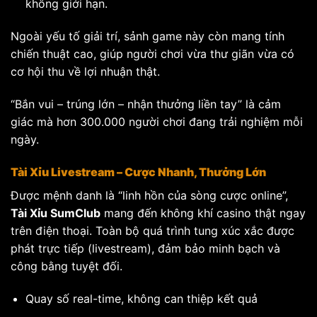
không giới hạn.
Ngoài yếu tố giải trí, sảnh game này còn mang tính
chiến thuật cao, giúp người chơi vừa thư giãn vừa có
cơ hội thu về lợi nhuận thật.
“Bắn vui – trúng lớn – nhận thưởng liền tay” là cảm
giác mà hơn 300.000 người chơi đang trải nghiệm mỗi
ngày.
Tài Xỉu Livestream – Cược Nhanh, Thưởng Lớn
Được mệnh danh là “linh hồn của sòng cược online”,
Tài Xỉu SumClub
mang đến không khí casino thật ngay
trên điện thoại. Toàn bộ quá trình tung xúc xắc được
phát trực tiếp (livestream), đảm bảo minh bạch và
công bằng tuyệt đối.
Quay số real-time, không can thiệp kết quả