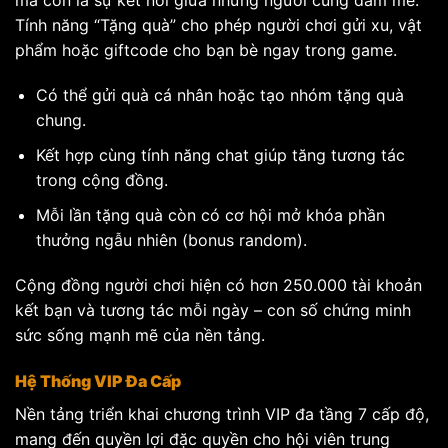
Tính năng “Tặng quà” cho phép người chơi gửi xu, vật
phẩm hoặc giftcode cho bạn bè ngay trong game.
Có thể gửi quà cá nhân hoặc tạo nhóm tặng quà
chung.
Kết hợp cùng tính năng chat giúp tăng tương tác
trong cộng đồng.
Mỗi lần tặng quà còn có cơ hội mở khóa phần
thưởng ngẫu nhiên (bonus random).
Cộng đồng người chơi hiện có hơn 250.000 tài khoản
kết bạn và tương tác mỗi ngày – con số chứng minh
sức sống mạnh mẽ của nền tảng.
Hệ Thống VIP Đa Cấp
Nền tảng triển khai chương trình VIP đa tầng 7 cấp độ,
mang đến quyền lợi đặc quyền cho hội viên trung