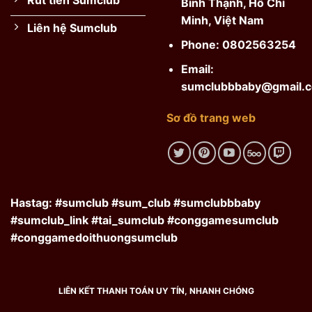
Rút tiền Sumclub
Bình Thạnh, Hồ Chí
Minh, Việt Nam
Liên hệ Sumclub
Phone:
0802563254
Email:
sumclubbbaby@gmail.
Sơ đồ trang web
Hastag: #sumclub #sum_club #sumclubbbaby
#sumclub_link #tai_sumclub #conggamesumclub
#conggamedoithuongsumclub
LIÊN KẾT THANH TOÁN UY TÍN, NHANH CHÓNG