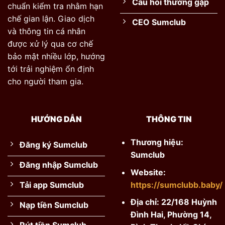
Câu hỏi thường gặp
chuẩn kiểm tra nhằm hạn
chế gian lận. Giao dịch
CEO Sumclub
và thông tin cá nhân
được xử lý qua cơ chế
bảo mật nhiều lớp, hướng
tới trải nghiệm ổn định
cho người tham gia.
HƯỚNG DẪN
THÔNG TIN
Thương hiệu:
Đăng ký Sumclub
Sumclub
Đăng nhập Sumclub
Website:
https://sumclubb.baby/
Tải app Sumclub
Địa chỉ:
22/168 Huỳnh
Nạp tiền Sumclub
Đình Hai, Phường 14,