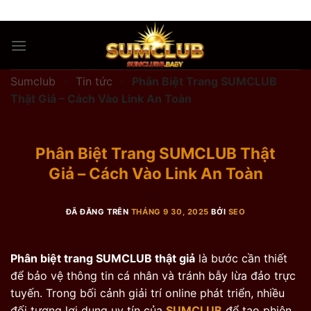
Chuyển
ADD ANYTHING HERE OR JUST REMOVE IT...
đến
nội
dung
Sumclub
»
Tin tức
»
Phân Biệt Trang SUMCLUB
Thật Giả – Cách Vào Link An Toàn
Phân Biệt Trang SUMCLUB Thật
Giả – Cách Vào Link An Toàn
ĐÃ ĐĂNG TRÊN
THÁNG 9 30, 2025
BỞI
SEO
Phân biệt trang SUMCLUB thật giả
là bước cần thiết
để bảo vệ thông tin cá nhân và tránh bẫy lừa đảo trực
tuyến. Trong bối cảnh giải trí online phát triển, nhiều
đối tượng lợi dụng uy tín của
SUMCLUB
để tạo phiên