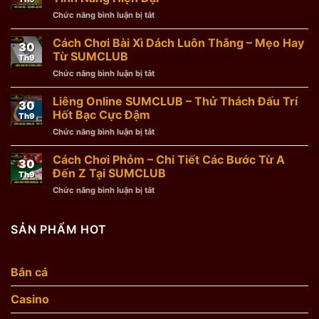
Trò
Chức năng bình luận bị tắt
ở
Chơi
Bài
Đổi
Tam
Cách Chơi Bài Xì Dách Luôn Thắng – Mẹo Hay
Thưởng
30
Cúc
Hot
Từ SUMCLUB
Th9
–
Nhất
Chức năng bình luận bị tắt
ở
Bộ
Sumclub
Cách
Môn
Chơi
Liêng Online SUMCLUB – Thử Thách Đấu Trí
Yêu
30
Bài
Thích
Hốt Bạc Cực Đậm
Th9
Xì
Top
Chức năng bình luận bị tắt
ở
Dách
1
Liêng
Luôn
Nhờ
Online
Cách Chơi Phỏm – Chi Tiết Các Bước Từ A
Thắng
Tính
30
SUMCLUB
–
Đến Z Tại SUMCLUB
Năng
Th9
–
Mẹo
Hiện
Chức năng bình luận bị tắt
ở
Thử
Hay
Đại
Cách
Thách
Từ
Chơi
Đấu
SUMCLUB
Phỏm
SẢN PHẨM HOT
Trí
–
Hốt
Chi
Bạc
Tiết
Cực
Bắn cá
Các
Đậm
Bước
Casino
Từ
A