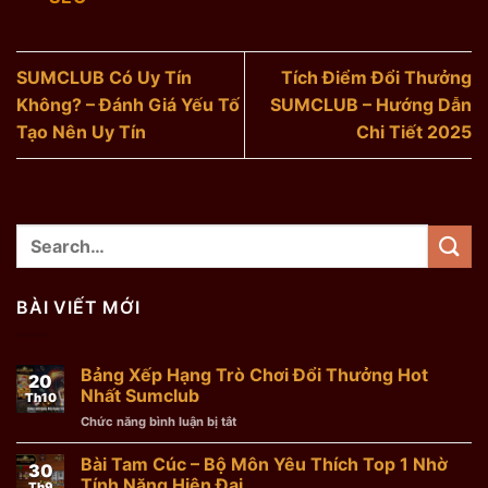
SUMCLUB Có Uy Tín
Tích Điểm Đổi Thưởng
Không? – Đánh Giá Yếu Tố
SUMCLUB – Hướng Dẫn
Tạo Nên Uy Tín
Chi Tiết 2025
BÀI VIẾT MỚI
Bảng Xếp Hạng Trò Chơi Đổi Thưởng Hot
20
Nhất Sumclub
Th10
Chức năng bình luận bị tắt
ở
Bảng
Xếp
Bài Tam Cúc – Bộ Môn Yêu Thích Top 1 Nhờ
30
Hạng
Tính Năng Hiện Đại
Th9