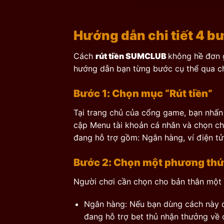
Hướng dẫn chi tiết 4 b
Cách
rút tiền SUMCLUB
không hề đơn g
hướng dẫn bạn từng bước cụ thể qua ch
Bước 1: Chọn mục “Rút tiền”
Tại trang chủ của cổng game, bạn nhấn 
cập Menu tài khoản cá nhân và chọn chu
đang hỗ trợ gồm: Ngân hàng, ví điện tử
Bước 2: Chọn một phương thứ
Người chơi cần chọn cho bản thân một 
Ngân hàng: Nếu bạn dùng cách này đ
đang hỗ trợ bet thủ nhận thưởng về 