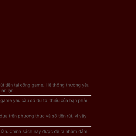
rút tiền tại cổng game. Hệ thống thường yêu
ian lận.
 game yêu cầu số dư tối thiểu của bạn phải
ựa trên phương thức và số tiền rút, vì vậy
 1 lần. Chính sách này được đề ra nhằm đảm