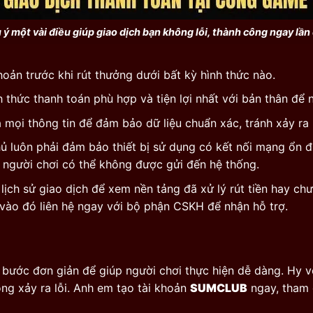
 ý một vài điều giúp giao dịch bạn không lỗi, thành công ngay lần
hoản trước khi rút thưởng dưới bất kỳ hình thức nào.
 thức thanh toán phù hợp và tiện lợi nhất với bản thân để 
a mọi thông tin để đảm bảo dữ liệu chuẩn xác, tránh xảy ra 
hủ luôn phải đảm bảo thiết bị sử dụng có kết nối mạng ổn đị
a người chơi có thể không được gửi đến hệ thống.
lịch sử giao dịch để xem nền tảng đã xử lý rút tiền hay chưa
 vào đó liên hệ ngay với bộ phận CSKH để nhận hỗ trợ.
 bước đơn giản để giúp người chơi thực hiện dễ dàng. Hy
ng xảy ra lỗi. Anh em tạo tài khoản
SUMCLUB
ngay, tham g