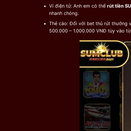
Ví điện tử: Anh em có thể
rút tiền 
nhanh chóng.
Thẻ cào: Đối với bet thủ rút thưởng v
500.000 – 1.000.000 VNĐ tùy vào t