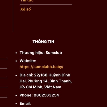
SUMCLUB
Xổ số
THÔNG TIN
Thương hiệu: Sumclub
Website:
https://sumclubb.baby/
Địa chỉ:
22/168 Huỳnh Đình
Hai, Phường 14, Bình Thạnh,
Hồ Chí Minh, Việt Nam
Phone:
0802563254
Email: