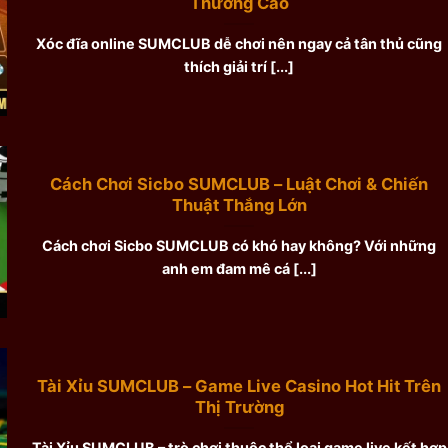
Thưởng Cao
Xóc đĩa online SUMCLUB dễ chơi nên ngay cả tân thủ cũng
thích giải trí [...]
Cách Chơi Sicbo SUMCLUB – Luật Chơi & Chiến
Thuật Thắng Lớn
Cách chơi Sicbo SUMCLUB có khó hay không? Với những
anh em đam mê cá [...]
Tài Xỉu SUMCLUB – Game Live Casino Hot Hit Trên
Thị Trường
Tài Xỉu SUMCLUB – trò chơi thuộc thể loại game live kết hợp