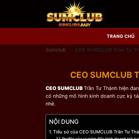
Chuyển
đến
nội
dung
TRANG CHỦ
Sumclub
»
CEO SUMCLUB Trần Tư Th
CEO SUMCLUB Tr
CEO SUMCLUB
Trần Tư Thành hiện đang
có những mô hình kinh doanh cực kỳ t
nhé.
NỘI DUNG
Tiểu sử của CEO SUMCLUB Trần Tư Th
Profile của vị giám đốc kinh doanh trẻ tu