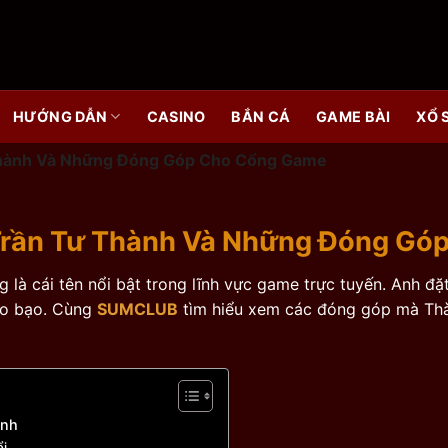
HƯỚNG DẪN
CASINO
BẮN CÁ
GAME BÀI
XỔ 
ành Và Những Đóng Góp Cho Cổng Game
ần Tư Thành Và Những Đóng Gó
 là cái tên nổi bật trong lĩnh vực game trực tuyến. Anh đặ
áo bạo. Cùng
SUMCLUB
tìm hiểu xem các đóng góp mà Thà
ành
ổi