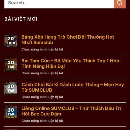
BÀI VIẾT MỚI
Bảng Xếp Hạng Trò Chơi Đổi Thưởng Hot
20
Nhất Sumclub
Th10
Chức năng bình luận bị tắt
ở
Bảng
Xếp
Bài Tam Cúc – Bộ Môn Yêu Thích Top 1 Nhờ
30
Hạng
Tính Năng Hiện Đại
Th9
Trò
Chức năng bình luận bị tắt
ở
Chơi
Bài
Đổi
Tam
Cách Chơi Bài Xì Dách Luôn Thắng – Mẹo Hay
Thưởng
30
Cúc
Hot
Từ SUMCLUB
Th9
–
Nhất
Chức năng bình luận bị tắt
ở
Bộ
Sumclub
Cách
Môn
Chơi
Liêng Online SUMCLUB – Thử Thách Đấu Trí
Yêu
30
Bài
Thích
Hốt Bạc Cực Đậm
Th9
Xì
Top
Chức năng bình luận bị tắt
ở
Dách
1
Liêng
Luôn
Nhờ