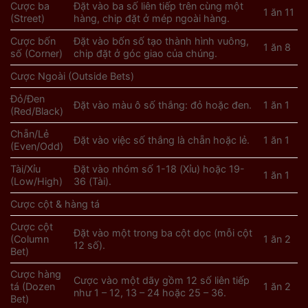
Cược ba
Đặt vào ba số liên tiếp trên cùng một
1 ăn 11
(Street)
hàng, chip đặt ở mép ngoài hàng.
Cược bốn
Đặt vào bốn số tạo thành hình vuông,
1 ăn 8
số (Corner)
chip đặt ở góc giao của chúng.
Cược Ngoài (Outside Bets)
Đỏ/Đen
Đặt vào màu ô số thắng: đỏ hoặc đen.
1 ăn 1
(Red/Black)
Chẵn/Lẻ
Đặt vào việc số thắng là chẵn hoặc lẻ.
1 ăn 1
(Even/Odd)
Tài/Xỉu
Đặt vào nhóm số 1-18 (Xỉu) hoặc 19-
1 ăn 1
(Low/High)
36 (Tài).
Cược cột & hàng tá
Cược cột
Đặt vào một trong ba cột dọc (mỗi cột
(Column
1 ăn 2
12 số).
Bet)
Cược hàng
Cược vào một dãy gồm 12 số liên tiếp
tá (Dozen
1 ăn 2
như 1 – 12, 13 – 24 hoặc 25 – 36.
Bet)