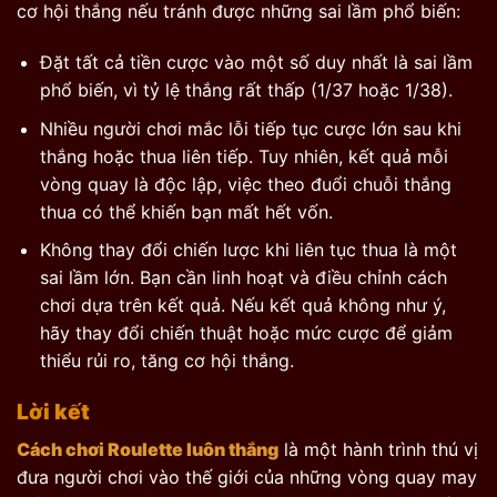
cơ hội thắng nếu tránh được những sai lầm phổ biến:
Đặt tất cả tiền cược vào một số duy nhất là sai lầm
phổ biến, vì tỷ lệ thắng rất thấp (1/37 hoặc 1/38).
Nhiều người chơi mắc lỗi tiếp tục cược lớn sau khi
thắng hoặc thua liên tiếp. Tuy nhiên, kết quả mỗi
vòng quay là độc lập, việc theo đuổi chuỗi thắng
thua có thể khiến bạn mất hết vốn.
Không thay đổi chiến lược khi liên tục thua là một
sai lầm lớn. Bạn cần linh hoạt và điều chỉnh cách
chơi dựa trên kết quả. Nếu kết quả không như ý,
hãy thay đổi chiến thuật hoặc mức cược để giảm
thiểu rủi ro, tăng cơ hội thắng.
Lời kết
Cách chơi Roulette luôn thắng
là một hành trình thú vị
đưa người chơi vào thế giới của những vòng quay may