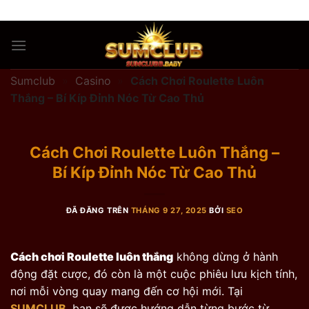
Chuyển
ADD ANYTHING HERE OR JUST REMOVE IT...
đến
nội
dung
Sumclub
»
Casino
»
Cách Chơi Roulette Luôn
Thắng – Bí Kíp Đỉnh Nóc Từ Cao Thủ
Cách Chơi Roulette Luôn Thắng –
Bí Kíp Đỉnh Nóc Từ Cao Thủ
ĐÃ ĐĂNG TRÊN
THÁNG 9 27, 2025
BỞI
SEO
Cách chơi Roulette luôn thắng
không dừng ở hành
động đặt cược, đó còn là một cuộc phiêu lưu kịch tính,
nơi mỗi vòng quay mang đến cơ hội mới. Tại
SUMCLUB
, bạn sẽ được hướng dẫn từng bước từ