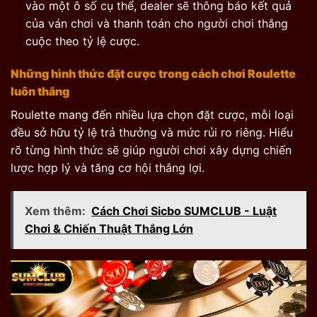
vào một ô số cụ thể, dealer sẽ thông báo kết quả
của ván chơi và thanh toán cho người chơi thắng
cuộc theo tỷ lệ cược.
Những hình thức đặt cược trong cách chơi Roulette
luôn thắng
Roulette mang đến nhiều lựa chọn đặt cược, mỗi loại
đều sở hữu tỷ lệ trả thưởng và mức rủi ro riêng. Hiểu
rõ từng hình thức sẽ giúp người chơi xây dựng chiến
lược hợp lý và tăng cơ hội thắng lợi.
Xem thêm:
Cách Chơi Sicbo SUMCLUB - Luật
Chơi & Chiến Thuật Thắng Lớn