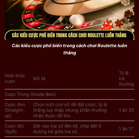
Các kiểu cược phổ biến trong cách chơi Roulette luôn
thắng
Tỷ lệ
Hình thức
Mô tả
trả
cược
thưởng
Cược Trong (Inside Bets)
Cược đơn
Chọn một con số để đặt cược, tỷ lệ
(Straight-
thắng tuy thấp nhưng phần thưởng
1 ăn 35
up)
nhận được rất lớn.
Cược đôi
Đặt vào hai số liền kề, chip đặt ở
1 ăn 17
(Split)
đường kẻ giữa hai số.