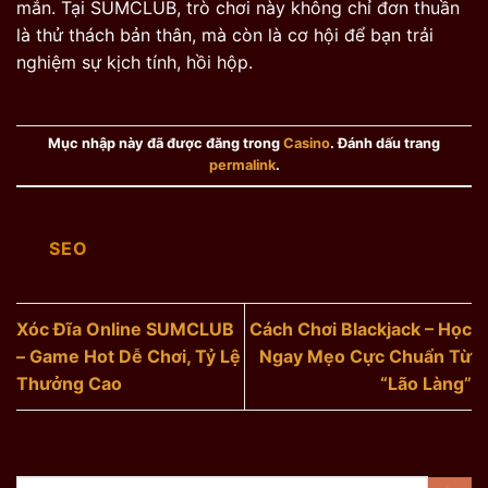
mắn. Tại SUMCLUB, trò chơi này không chỉ đơn thuần
là thử thách bản thân, mà còn là cơ hội để bạn trải
nghiệm sự kịch tính, hồi hộp.
Mục nhập này đã được đăng trong
Casino
. Đánh dấu trang
permalink
.
SEO
Xóc Đĩa Online SUMCLUB
Cách Chơi Blackjack – Học
– Game Hot Dễ Chơi, Tỷ Lệ
Ngay Mẹo Cực Chuẩn Từ
Thưởng Cao
“Lão Làng”