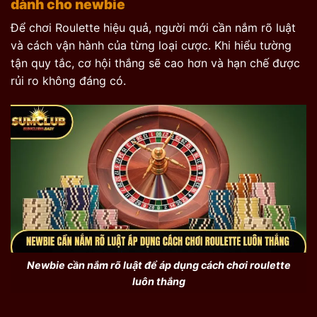
dành cho newbie
Để chơi Roulette hiệu quả, người mới cần nắm rõ luật
và cách vận hành của từng loại cược. Khi hiểu tường
tận quy tắc, cơ hội thắng sẽ cao hơn và hạn chế được
rủi ro không đáng có.
Newbie cần nắm rõ luật để áp dụng cách chơi roulette
luôn thắng