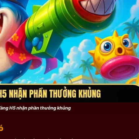
Vàng H5 nhận phần thưởng khủng
ó