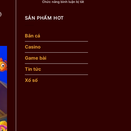
Đấu
Chức năng bình luận bị tắt
ở
Trí
Cách
Hốt
Chơi
ệ
Bạc
Phỏm
SẢN PHẨM HOT
Cực
–
Đậm
Chi
Tiết
Bắn cá
Các
Bước
Casino
Từ
A
Đến
Game bài
Z
Tại
Tin tức
SUMCLUB
Xổ số