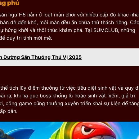
ng phú
săn ngư H5 nằm ở loạt màn chơi với nhiều cấp độ khác nha
bàn dễ đến khó, mỗi màn đều ẩn chứa thử thách riêng. Cá
ạo sự hứng khởi và thôi thúc khám phá. Tại SUMCLUB, những
ể duy trì tính mới mẻ.
ên Đường Săn Thưởng Thú Vị 2025
hể tích lũy điểm thưởng từ việc tiêu diệt sinh vật và quy đ
i ra, khi hạ gục boss khổng lồ hoặc sinh vật hiếm, giá trị
ời, cổng game cũng thường xuyên triển khai sự kiện để tăng
hấp dẫn.