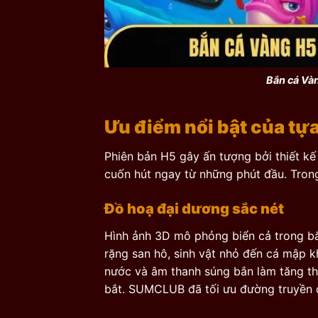
Bắn cá Và
Ưu điểm nổi bật của tự
Phiên bản H5 gây ấn tượng bởi thiết kế
cuốn hút ngay từ những phút đầu. Trong 
Đồ hoạ đại dương sắc nét
Hình ảnh 3D mô phỏng biển cả trong bắn
rặng san hô, sinh vật nhỏ đến cá mập k
nước và âm thanh súng bắn làm tăng th
bắt. SUMCLUB đã tối ưu đường truyền đ