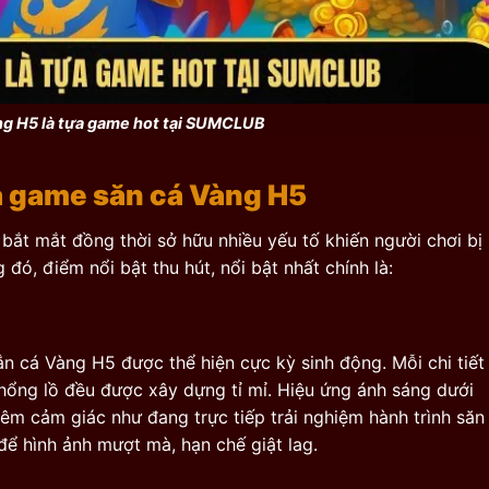
ng H5 là tựa game hot tại SUMCLUB
a game săn cá Vàng H5
 bắt mắt đồng thời sở hữu nhiều yếu tố khiến người chơi bị
đó, điểm nổi bật thu hút, nổi bật nhất chính là:
 cá Vàng H5 được thể hiện cực kỳ sinh động. Mỗi chi tiết
hổng lồ đều được xây dựng tỉ mỉ. Hiệu ứng ánh sáng dưới
êm cảm giác như đang trực tiếp trải nghiệm hành trình săn
ể hình ảnh mượt mà, hạn chế giật lag.