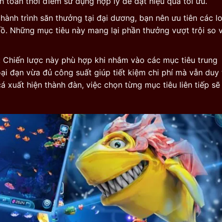
h toán thời điểm sử dụng hợp lý để đạt hiệu quả tối ưu.
hành trình săn thưởng tại đại dương, bạn nên ưu tiên các lo
lồ. Những mục tiêu này mang lại phần thưởng vượt trội so 
: Chiến lược này phù hợp khi nhắm vào các mục tiêu trung
ại đạn vừa đủ công suất giúp tiết kiệm chi phí mà vẫn duy t
á xuất hiện thành đàn, việc chọn từng mục tiêu liên tiếp sẽ