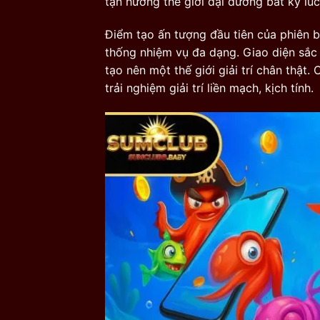
tận hưởng thế giới đại dương bất kỳ lúc 
Điểm tạo ấn tượng đầu tiên của phiên 
thống nhiệm vụ đa dạng. Giao diện sắc
tạo nên một thế giới giải trí chân th
trải nghiệm giải trí liền mạch, kịch tính.