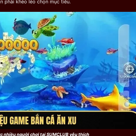
ạn phải khéo léo chọn mục tiêu.
c nhiều người chơi tại SUMCLUB yêu thích