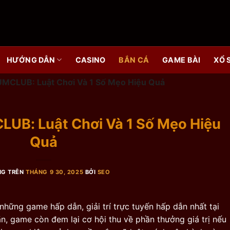
HƯỚNG DẪN
CASINO
BẮN CÁ
GAME BÀI
XỔ 
UMCLUB: Luật Chơi Và 1 Số Mẹo Hiệu Quả
UB: Luật Chơi Và 1 Số Mẹo Hiệu
Quả
NG TRÊN
THÁNG 9 30, 2025
BỞI
SEO
những game hấp dẫn, giải trí trực tuyến hấp dẫn nhất tại
ãn, game còn đem lại cơ hội thu về phần thưởng giá trị nếu