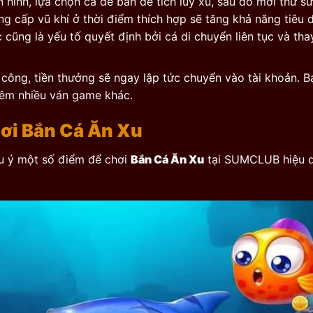
hình, lựa chọn cá dễ bắn để tích lũy xu, sau đó mới thử s
ng cấp vũ khí ở thời điểm thích hợp sẽ tăng khả năng tiêu d
cũng là yếu tố quyết định bởi cá di chuyển liên tục và tha
 công, tiền thưởng sẽ ngay lập tức chuyển vào tài khoản. B
thêm nhiều ván game khác.
hơi Bắn Cá Ăn Xu
ưu ý một số điểm để chơi
Bắn Cá Ăn Xu
tại SUMCLUB hiệu 