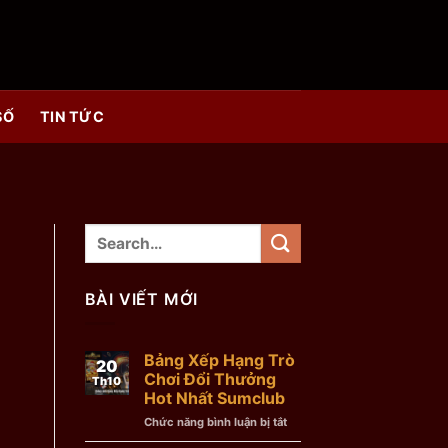
SỐ
TIN TỨC
BÀI VIẾT MỚI
Bảng Xếp Hạng Trò
20
Chơi Đổi Thưởng
Th10
Hot Nhất Sumclub
Chức năng bình luận bị tắt
ở
Bảng