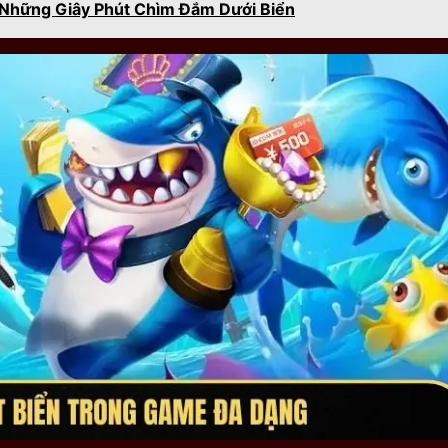
Những Giây Phút Chìm Đắm Dưới Biển