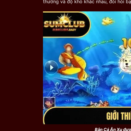
thưởng và độ khó khác nhau, đòi hỏi b
Bắn Cá Ăn Xu đượ