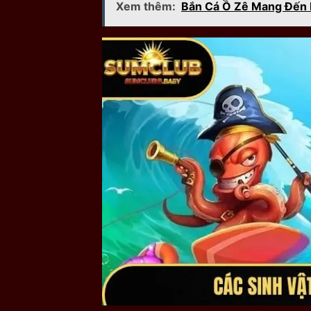
Xem thêm:
Bắn Cá Ồ Zê Mang Đến 