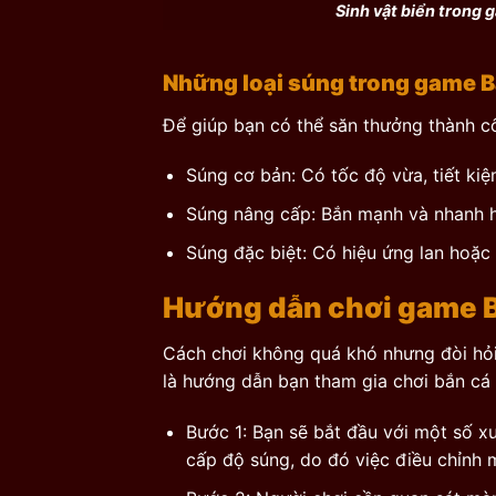
Sinh vật biển trong
Những loại súng trong game 
Để giúp bạn có thể săn thưởng thành c
Súng cơ bản: Có tốc độ vừa, tiết ki
Súng nâng cấp: Bắn mạnh và nhanh hơn
Súng đặc biệt: Có hiệu ứng lan hoặc
Hướng dẫn chơi game B
Cách chơi không quá khó nhưng đòi hỏi 
là hướng dẫn bạn tham gia chơi bắn cá c
Bước 1: Bạn sẽ bắt đầu với một số xu
cấp độ súng, do đó việc điều chỉnh m