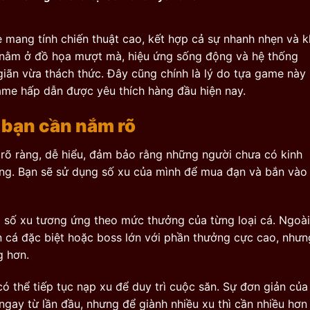
e mang tính chiến thuật cao, kết hợp cả sự nhanh nhẹn và 
 nằm ở đồ họa mượt mà, hiệu ứng sống động và hệ thống
iãn vừa thách thức. Đây cũng chính là lý do tựa game này
ame hấp dẫn được yêu thích hàng đầu hiện nay.
 bạn cần nắm rõ
rõ ràng, dễ hiểu, đảm bảo rằng những người chưa có kinh
ng. Bạn sẽ sử dụng số xu của mình để mua đạn và bắn vào
lại số xu tương ứng theo mức thưởng của từng loại cá. Ngoài
ện cá đặc biệt hoặc boss lớn với phần thưởng cực cao, nhưn
g hơn.
ó thể tiếp tục nạp xu để duy trì cuộc săn. Sự đơn giản của
 ngay từ lần đầu, nhưng để giành nhiều xu thì cần nhiều hơn