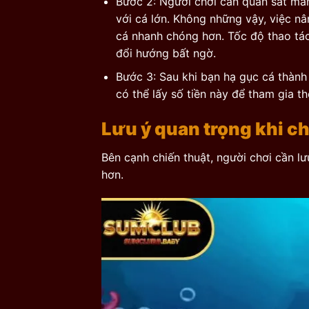
Bước 2: Người chơi cần quan sát màn 
với cá lớn. Không những vậy, việc nâ
cá nhanh chóng hơn. Tốc độ thao tác 
đổi hướng bất ngờ.
Bước 3: Sau khi bạn hạ gục cá thành
có thể lấy số tiền này để tham gia 
Lưu ý quan trọng khi c
Bên cạnh chiến thuật, người chơi cần l
hơn.